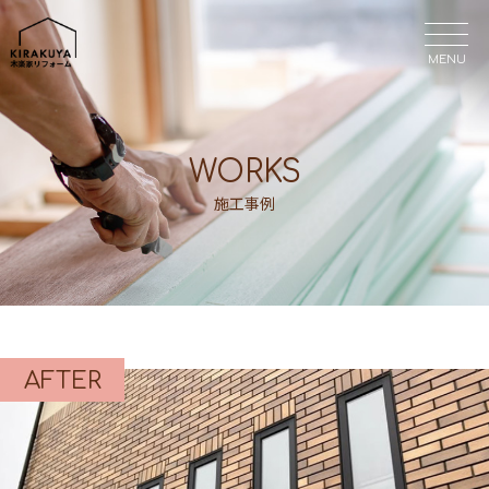
MENU
MENU
WORKS
施工事例
AFTER