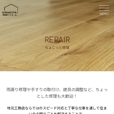
MENU
MENU
REPAIR
ちょこっと修理
雨漏り修理や手すりの取付け、建具の調整など、ちょっ
とした修理も大歓迎！
地元工務店ならではのスピード対応と丁寧な仕事を通して住ま
いのお困りごとを解決することで、