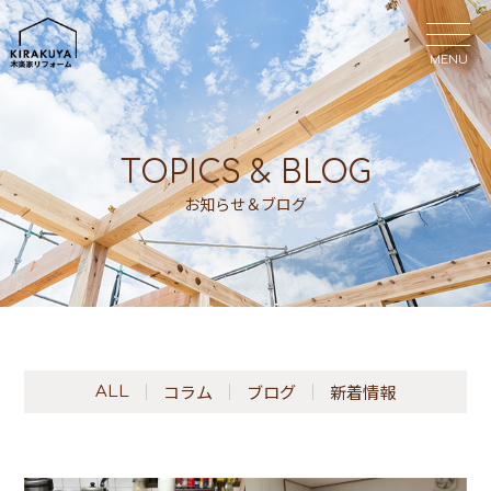
MENU
MENU
TOPICS & BLOG
お知らせ＆ブログ
コラム
ブログ
新着情報
ALL