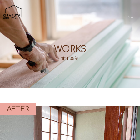
MENU
MENU
WORKS
施工事例
AFTER