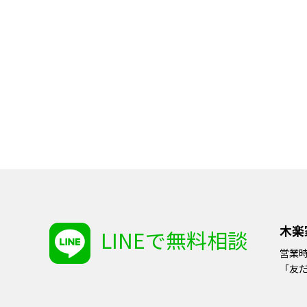
木楽
LINEで無料相談
営業
「友