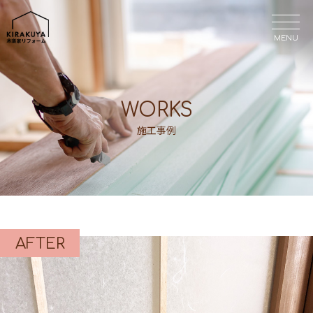
MENU
MENU
WORKS
施工事例
AFTER