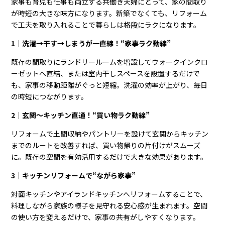
家事も育児も仕事も両立する共働き夫婦にとって、家の間取り
が時短の大きな味方になります。新築でなくても、リフォーム
で工夫を取り入れることで暮らしは格段にラクになります。
1｜洗濯→干す→しまうが一直線！“家事ラク動線”
既存の間取りにランドリールームを増設してウォークインクロ
ーゼットへ直結、または室内干しスペースを設置するだけで
も、家事の移動距離がぐっと短縮。洗濯の効率が上がり、毎日
の時短につながります。
2｜玄関〜キッチン直通！“買い物ラク動線”
リフォームで土間収納やパントリーを設けて玄関からキッチン
までのルートを改善すれば、買い物帰りの片付けがスムーズ
に。既存の空間を有効活用するだけで大きな効果があります。
3｜キッチンリフォームで“ながら家事”
対面キッチンやアイランドキッチンへリフォームすることで、
料理しながら家族の様子を見守れる安心感が生まれます。空間
の使い方を変えるだけで、家事の共有がしやすくなります。